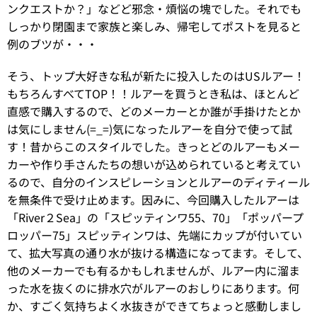
ンクエストか？」などど邪念・煩悩の塊でした。それでも
しっかり閉園まで家族と楽しみ、帰宅してポストを見ると
例のブツが・・・
そう、トップ大好きな私が新たに投入したのはUSルアー！
もちろんすべてTOP！！ルアーを買うとき私は、ほとんど
直感で購入するので、どのメーカーとか誰が手掛けたとか
は気にしません(=_=)気になったルアーを自分で使って試
す！昔からこのスタイルでした。きっとどのルアーもメー
カーや作り手さんたちの想いが込められていると考えてい
るので、自分のインスピレーションとルアーのディティール
を無条件で受け止めます。因みに、今回購入したルアーは
「River２Sea」の「スピッティンワ55、70」「ポッパープ
ロッパー75」スピッティンワは、先端にカップが付いてい
て、拡大写真の通り水が抜ける構造になってます。そして、
他のメーカーでも有るかもしれませんが、ルアー内に溜ま
った水を抜くのに排水穴がルアーのおしりにあります。何
か、すごく気持ちよく水抜きができてちょっと感動しまし