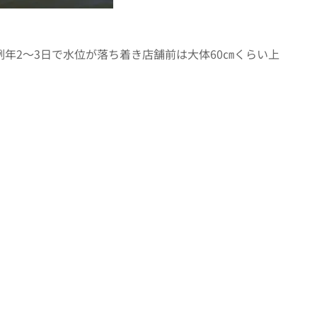
例年2～3日で水位が落ち着き店舗前は大体60㎝くらい上