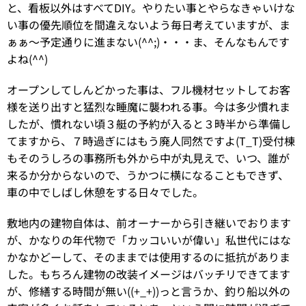
と、看板以外はすべてDIY。やりたい事とやらなきゃいけな
い事の優先順位を間違えないよう毎日考えていますが、ま
ぁぁ～予定通りに進まない(^^;)・・・ま、そんなもんです
よね(^^)
オープンしてしんどかった事は、フル機材セットしてお客
様を送り出すと猛烈な睡魔に襲われる事。今は多少慣れま
したが、慣れない頃３艇の予約が入ると３時半から準備し
てますから、７時過ぎにはもう廃人同然ですよ(T_T)受付棟
もそのうしろの事務所も外から中が丸見えで、いつ、誰が
来るか分からないので、うかつに横になることもできず、
車の中でしばし休憩をする日々でした。
敷地内の建物自体は、前オーナーから引き継いでおります
が、かなりの年代物で「カッコいいが偉い」私世代にはな
かなかどーして、そのままでは使用するのに抵抗がありま
した。もちろん建物の改装イメージはバッチリできてます
が、修繕する時間が無い((+_+))っと言うか、釣り船以外の