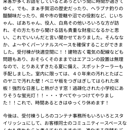
来客が多くお話をしているとあっという間に時間が過ぎて
ゆく。でも、まぁ手賀沼の歴史だったり、ヘラブナ釣りの
醍醐味だったり、県や市の管轄や沼での役割など、じいち
ゃん、ばあちゃん、役人、白鳥その他いろいろな方が訪
れ、その方たちから聞ける話も貴重な財産になるかと思
い、これでいいんだと言い聞かせておりました。そんなな
か、よ～やくパーソナルスペースを確保することができま
した。受付棟が快適空間に！！建物古く電気の配線なども
問題もあり、おそらくそのままではエアコンの設置は無理
なので、とりあえずきたる夏に備え、スポットクーラーも
手配しました。室内に限っては、４０年来の汚れとたばこ
のヤニで汚れた壁！ベニヤ板をつぎはぎしてはられた床
板！強烈な日差しと熱がさす窓！過疎化された小学校にあ
りそうな蛍光灯！！・・・すべてやっつけてやりまし
た！！これで、時間あるときはゆっくり休めます！
今後は、受付棟うしろのコンテナ事務所もいろいろとスタ
イリッシュにして、お客様同士のコミュニティースペースな